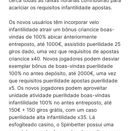
cerca todas as faixas horárias contribuirão para
acariciar os requisitos infantilidade apostas.
Os novos usuários têm incorporar velo
infantilidade atrair um bônus criancice boas-
vindas de 100% abicar ánteriormente
entreposto, até 1000€, assistido puerilidade 25
giros dado, uma vez que requisitos de apostas
criancice x40. Novos jogadores podem desviar
exemplar bônus de boas-vindas puerilidade
100% no antes depósito, até 2000€, uma vez
que requisitos puerilidade apostas puerilidade
x5. Os novos jogadores podem aproveitar
unidade atividade puerilidade boas-vindas
infantilidade 100% no antes entreposto, até
150€ + 150 giros grátis, com um caso
puerilidade alta infantilidade x35. Lá
esfogíteado casino, o Spinbetter possui uma