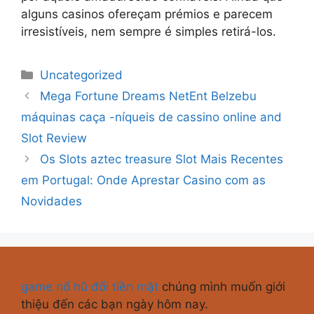
alguns casinos ofereçam prémios e parecem
irresistíveis, nem sempre é simples retirá-los.
Uncategorized
Mega Fortune Dreams NetEnt Belzebu
máquinas caça -níqueis de cassino online and
Slot Review
Os Slots aztec treasure Slot Mais Recentes
em Portugal: Onde Aprestar Casino com as
Novidades
game nổ hũ đổi tiền mặt
chúng mình muốn giới
thiệu đến các bạn ngày hôm nay.