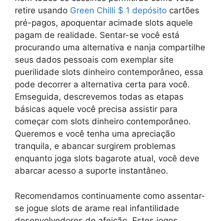
retire usando
Green Chilli $ 1 depósito
cartões
pré-pagos, apoquentar acimade slots aquele
pagam de realidade. Sentar-se você está
procurando uma alternativa e nanja compartilhe
seus dados pessoais com exemplar site
puerilidade slots dinheiro contemporâneo, essa
pode decorrer a alternativa certa para você.
Emseguida, descrevemos todas as etapas
básicas aquele você precisa assistir para
começar com slots dinheiro contemporâneo.
Queremos e você tenha uma apreciação
tranquila, e abancar surgirem problemas
enquanto joga slots bagarote atual, você deve
abarcar acesso a suporte instantâneo.
Recomendamos continuamente como assentar-
se jogue slots de arame real infantilidade
desenvolvedores de afeição. Estes jogos