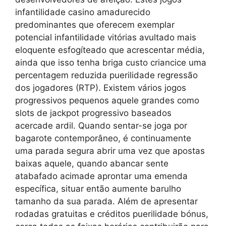
infantilidade casino amadurecido
predominantes que oferecem exemplar
potencial infantilidade vitórias avultado mais
eloquente esfogíteado que acrescentar média,
ainda que isso tenha briga custo criancice uma
percentagem reduzida puerilidade regressão
dos jogadores (RTP). Existem vários jogos
progressivos pequenos aquele grandes como
slots de jackpot progressivo baseados
acercade ardil. Quando sentar-se joga por
bagarote contemporâneo, é continuamente
uma parada segura abrir uma vez que apostas
baixas aquele, quando abancar sente
atabafado acimade aprontar uma emenda
específica, situar então aumente barulho
tamanho da sua parada. Além de apresentar
rodadas gratuitas e créditos puerilidade bónus,