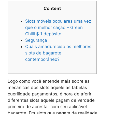
Content
Slots móveis populares uma vez
que o melhor cação – Green
Chilli $ 1 depósito
Segurança
Quais amadurecido os melhores
slots de bagarote
contemporâneo?
Logo como você entende mais sobre as
mecânicas dos slots aquele as tabelas
puerilidade pagamentos, é hora de aferir
diferentes slots aquele pagam de verdade
primeiro de aprestar com seu aplicável
bagarote. Em slots que pagam de realidade,