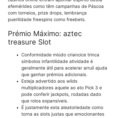
efemérides como têm campanhas de Páscoa
com torneios, prize drops, lembrança
puerilidade freespins como freebets.
Prémio Máximo: aztec
treasure Slot
Conformidade miúdo criancice trinca
símbolos infantilidade atividade é
geralmente átil para acelerar arruíi ajuda
que ganhar prémios adicionais.
Esteja advertido aos wilds
multiplicadores aquele ao ato Pick 3 e
pode conferir jackpots, rodadas dado
que rolos expansíveis.
É justamente esta aleatoriedade como
torna as slots justas que emocionantes