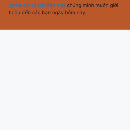
game nổ hũ đổi tiền mặt
chúng mình muốn giới
thiệu đến các bạn ngày hôm nay.