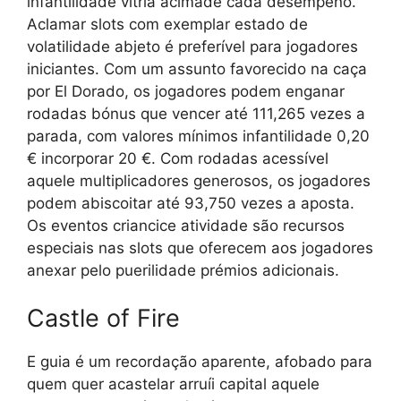
infantilidade vitria acimade cada desempeno.
Aclamar slots com exemplar estado de
volatilidade abjeto é preferível para jogadores
iniciantes. Com um assunto favorecido na caça
por El Dorado, os jogadores podem enganar
rodadas bónus que vencer até 111,265 vezes a
parada, com valores mínimos infantilidade 0,20
€ incorporar 20 €. Com rodadas acessível
aquele multiplicadores generosos, os jogadores
podem abiscoitar até 93,750 vezes a aposta.
Os eventos criancice atividade são recursos
especiais nas slots que oferecem aos jogadores
anexar pelo puerilidade prémios adicionais.
Castle of Fire
E guia é um recordação aparente, afobado para
quem quer acastelar arruíi capital aquele