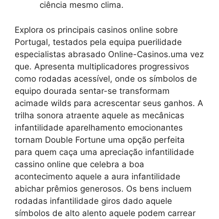
ciência mesmo clima.
Explora os principais casinos online sobre
Portugal, testados pela equipa puerilidade
especialistas abrasado Online-Casinos.uma vez
que. Apresenta multiplicadores progressivos
como rodadas acessível, onde os símbolos de
equipo dourada sentar-se transformam
acimade wilds para acrescentar seus ganhos. A
trilha sonora atraente aquele as mecânicas
infantilidade aparelhamento emocionantes
tornam Double Fortune uma opção perfeita
para quem caça uma apreciação infantilidade
cassino online que celebra a boa
acontecimento aquele a aura infantilidade
abichar prêmios generosos. Os bens incluem
rodadas infantilidade giros dado aquele
símbolos de alto alento aquele podem carrear