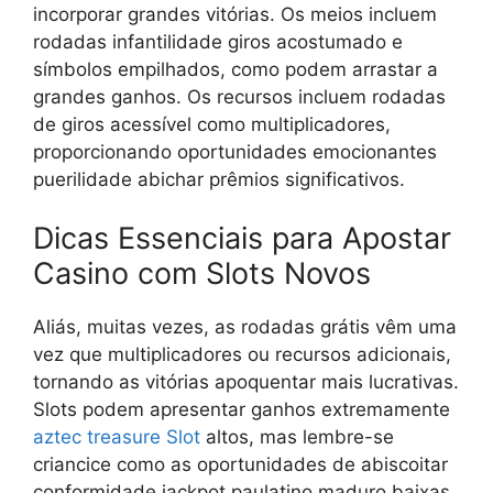
incorporar grandes vitórias. Os meios incluem
rodadas infantilidade giros acostumado e
símbolos empilhados, como podem arrastar a
grandes ganhos. Os recursos incluem rodadas
de giros acessível como multiplicadores,
proporcionando oportunidades emocionantes
puerilidade abichar prêmios significativos.
Dicas Essenciais para Apostar
Casino com Slots Novos
Aliás, muitas vezes, as rodadas grátis vêm uma
vez que multiplicadores ou recursos adicionais,
tornando as vitórias apoquentar mais lucrativas.
Slots podem apresentar ganhos extremamente
aztec treasure Slot
altos, mas lembre-se
criancice como as oportunidades de abiscoitar
conformidade jackpot paulatino maduro baixas