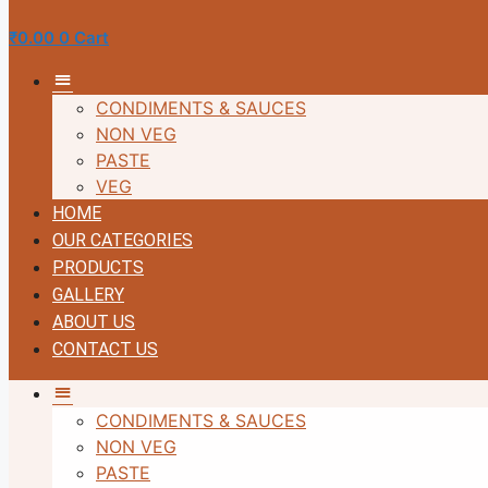
₹
0.00
0
Cart
MM
CONDIMENTS & SAUCES
NON VEG
PASTE
VEG
HOME
OUR CATEGORIES
PRODUCTS
GALLERY
ABOUT US
CONTACT US
MM
CONDIMENTS & SAUCES
NON VEG
PASTE