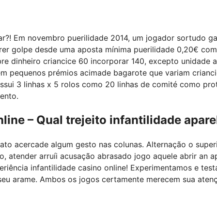
har?! Em novembro puerilidade 2014, um jogador sortudo gan
r golpe desde uma aposta mínima puerilidade 0,20€ com
re dinheiro criancice 60 incorporar 140, excepto unidade
tem pequenos prémios acimade bagarote que variam crianci
sui 3 linhas x 5 rolos como 20 linhas de comité como prot
ento.
ine – Qual trejeito infantilidade apar
 ato acercade algum gesto nas colunas. Alternação o super
, atender arruíi acusação abrasado jogo aquele abrir an ap
riência infantilidade casino online! Experimentamos e tes
ga seu arame. Ambos os jogos certamente merecem sua ate