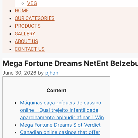
VEG
HOME
OUR CATEGORIES
PRODUCTS
GALLERY
ABOUT US
CONTACT US
Mega Fortune Dreams NetEnt Belzebu 
June 30, 2026
by
pjhon
Content
Máquinas caça -níqueis de cassino
online – Qual trejeito infantilidade
aparelhamento aplaudir afinar 1 Win
Mega Fortune Dreams Slot Verdict
Canadian online casinos that offer