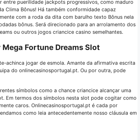
r entre puerilidade jackpots progressivos, como maduro
s da Clima Bônus! Há também conformidade capaz
amente com a roda da dita com barulho texto Bônus nela
 rodadas bônus. Será direcionado para an arrolamento dos
reams ou outros jogos criancice casino semelhantes.
ay Mega Fortune Dreams Slot
te-achinca jogar de esmola. Amante da afirmativa escrita
uipa do onlinecasinosportugal.pt. Ou por outra, pode
rentes símbolos como a chance criancice alcançar uma
slot. Em termos dos símbolos nesta slot pode cogitar como
mente caros. Onlinecasinosportugal.pt é cada por
comendamos como leia antecedentemente nosso cláusula em