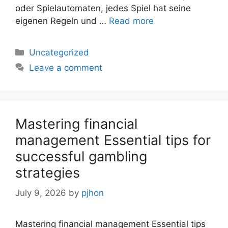
oder Spielautomaten, jedes Spiel hat seine
eigenen Regeln und …
Read more
Uncategorized
Leave a comment
Mastering financial
management Essential tips for
successful gambling
strategies
July 9, 2026
by
pjhon
Mastering financial management Essential tips