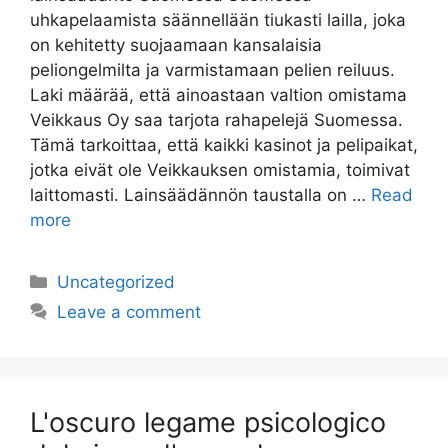
uhkapelaamista säännellään tiukasti lailla, joka
on kehitetty suojaamaan kansalaisia
peliongelmilta ja varmistamaan pelien reiluus.
Laki määrää, että ainoastaan valtion omistama
Veikkaus Oy saa tarjota rahapelejä Suomessa.
Tämä tarkoittaa, että kaikki kasinot ja pelipaikat,
jotka eivät ole Veikkauksen omistamia, toimivat
laittomasti. Lainsäädännön taustalla on …
Read
more
Uncategorized
Leave a comment
L'oscuro legame psicologico