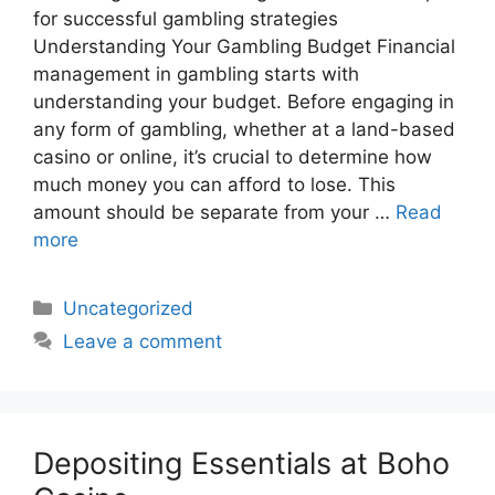
for successful gambling strategies
Understanding Your Gambling Budget Financial
management in gambling starts with
understanding your budget. Before engaging in
any form of gambling, whether at a land-based
casino or online, it’s crucial to determine how
much money you can afford to lose. This
amount should be separate from your …
Read
more
Uncategorized
Leave a comment
Depositing Essentials at Boho