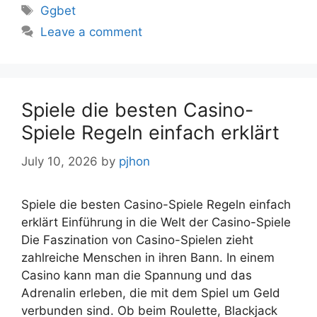
Ggbet
Leave a comment
Spiele die besten Casino-
Spiele Regeln einfach erklärt
July 10, 2026
by
pjhon
Spiele die besten Casino-Spiele Regeln einfach
erklärt Einführung in die Welt der Casino-Spiele
Die Faszination von Casino-Spielen zieht
zahlreiche Menschen in ihren Bann. In einem
Casino kann man die Spannung und das
Adrenalin erleben, die mit dem Spiel um Geld
verbunden sind. Ob beim Roulette, Blackjack