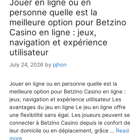
Jouer en ligne ou en
personne quelle est la
meilleure option pour Betzino
Casino en ligne : jeux,
navigation et expérience
utilisateur
July 24, 2026
by
pjhon
Jouer en ligne ou en personne quelle est la
meilleure option pour Betzino Casino en ligne :
jeux, navigation et expérience utilisateur Les
avantages du jeu en ligne Le jeu en ligne offre
une flexibilité sans égal. Les joueurs peuvent se
connecter à Betzino Casino depuis le confort de
leur domicile ou en déplacement, grâce …
Read
more