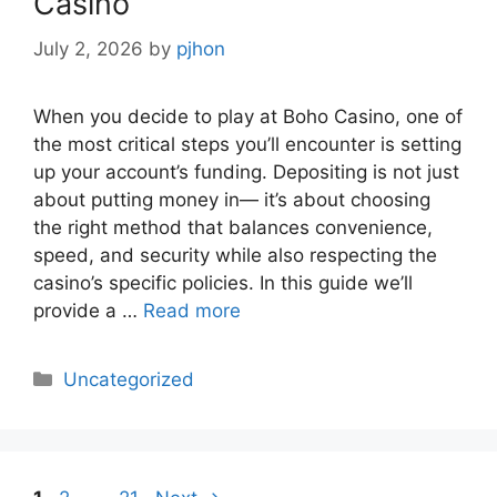
Casino
July 2, 2026
by
pjhon
When you decide to play at Boho Casino, one of
the most critical steps you’ll encounter is setting
up your account’s funding. Depositing is not just
about putting money in— it’s about choosing
the right method that balances convenience,
speed, and security while also respecting the
casino’s specific policies. In this guide we’ll
provide a …
Read more
Uncategorized