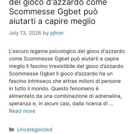
del gioco d'azzardo come
Scommesse Ggbet può
aiutarti a capire meglio
July 13, 2026
by
pjhon
L'oscuro legame psicologico del gioco d'azzardo
come Scommesse Ggbet può aiutarti a capire
meglio Il fascino irresistibile del gioco d’azzardo
Scommesse Ggbet Il gioco d’azzardo ha un
fascino intrinseco che attrae milioni di persone
in tutto il mondo. Questo fenomeno è
alimentato da una combinazione di adrenalina,
speranza e, in alcuni casi, dalla ricerca di …
Read more
Uncategorized