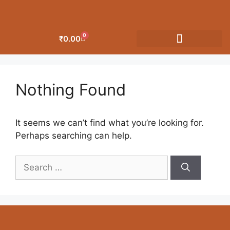
0
₹
0.00
OUR CATEGORIES
Nothing Found
It seems we can’t find what you’re looking for.
Perhaps searching can help.