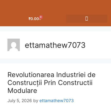
0
₹
0.00
OUR CATEGORIES
ettamathew7073
Revolutionarea Industriei de
Construcții Prin Constructii
Modulare
July 5, 2026
by
ettamathew7073