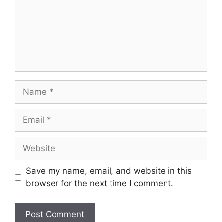
Save my name, email, and website in this
browser for the next time I comment.