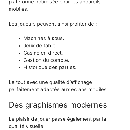
plateforme optimisée pour les appareils
mobiles.
Les joueurs peuvent ainsi profiter de :
Machines à sous.
Jeux de table.
Casino en direct.
Gestion du compte.
Historique des parties.
Le tout avec une qualité d’affichage
parfaitement adaptée aux écrans mobiles.
Des graphismes modernes
Le plaisir de jouer passe également par la
qualité visuelle.