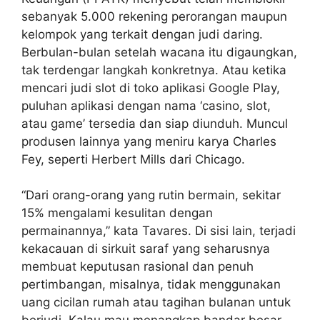
sebanyak 5.000 rekening perorangan maupun
kelompok yang terkait dengan judi daring.
Berbulan-bulan setelah wacana itu digaungkan,
tak terdengar langkah konkretnya. Atau ketika
mencari judi slot di toko aplikasi Google Play,
puluhan aplikasi dengan nama ‘casino, slot,
atau game’ tersedia dan siap diunduh. Muncul
produsen lainnya yang meniru karya Charles
Fey, seperti Herbert Mills dari Chicago.
“Dari orang-orang yang rutin bermain, sekitar
15% mengalami kesulitan dengan
permainannya,” kata Tavares. Di sisi lain, terjadi
kekacauan di sirkuit saraf yang seharusnya
membuat keputusan rasional dan penuh
pertimbangan, misalnya, tidak menggunakan
uang cicilan rumah atau tagihan bulanan untuk