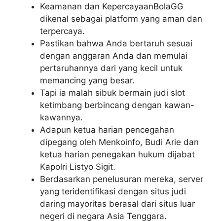
Keamanan dan KepercayaanBolaGG
dikenal sebagai platform yang aman dan
terpercaya.
Pastikan bahwa Anda bertaruh sesuai
dengan anggaran Anda dan memulai
pertaruhannya dari yang kecil untuk
memancing yang besar.
Tapi ia malah sibuk bermain judi slot
ketimbang berbincang dengan kawan-
kawannya.
Adapun ketua harian pencegahan
dipegang oleh Menkoinfo, Budi Arie dan
ketua harian penegakan hukum dijabat
Kapolri Listyo Sigit.
Berdasarkan penelusuran mereka, server
yang teridentifikasi dengan situs judi
daring mayoritas berasal dari situs luar
negeri di negara Asia Tenggara.