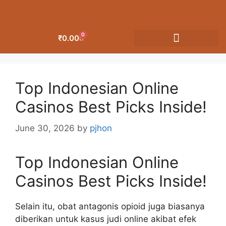
0
₹
0.00
OUR CATEGORIES
Top Indonesian Online
Casinos Best Picks Inside!
June 30, 2026
by
pjhon
Top Indonesian Online
Casinos Best Picks Inside!
Selain itu, obat antagonis opioid juga biasanya
diberikan untuk kasus judi online akibat efek