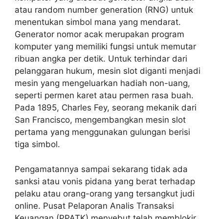
atau random number generation (RNG) untuk
menentukan simbol mana yang mendarat.
Generator nomor acak merupakan program
komputer yang memiliki fungsi untuk memutar
ribuan angka per detik. Untuk terhindar dari
pelanggaran hukum, mesin slot diganti menjadi
mesin yang mengeluarkan hadiah non-uang,
seperti permen karet atau permen rasa buah.
Pada 1895, Charles Fey, seorang mekanik dari
San Francisco, mengembangkan mesin slot
pertama yang menggunakan gulungan berisi
tiga simbol.
Pengamatannya sampai sekarang tidak ada
sanksi atau vonis pidana yang berat terhadap
pelaku atau orang-orang yang tersangkut judi
online. Pusat Pelaporan Analis Transaksi
Keuangan (PPATK) menyebut telah memblokir