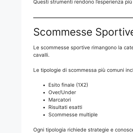
Questi strumenti rendono l’esperienza più 
Scommesse Sportive:
Le scommesse sportive rimangono la categor
cavalli.
Le tipologie di scommessa più comuni inc
Esito finale (1X2)
Over/Under
Marcatori
Risultati esatti
Scommesse multiple
Ogni tipologia richiede strategie e conosc