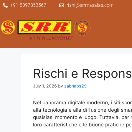
+91-8097853567
rishi@srrmasalas.com
Rischi e Respons
July 1, 2026
by
zabnabs29
Nel panorama digitale moderno, i siti sco
alla tecnologia e alla diffusione degli sm
qualsiasi momento e luogo. Tuttavia, per
loro caratteristiche e le buone pratiche pe