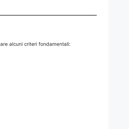
are alcuni criteri fondamentali: