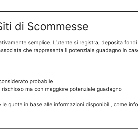
Siti di Scommesse
tivamente semplice. L’utente si registra, deposita fondi 
sociata che rappresenta il potenziale guadagno in caso 
considerato probabile
iù rischioso ma con maggiore potenziale guadagno
e quote in base alle informazioni disponibili, come info