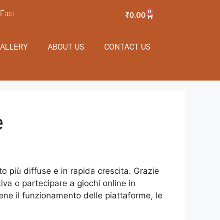
0
 East
₹
0.00
ALLERY
ABOUT US
CONTACT US
e
 più diffuse e in rapida crescita. Grazie
va o partecipare a giochi online in
ne il funzionamento delle piattaforme, le