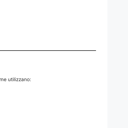
me utilizzano: