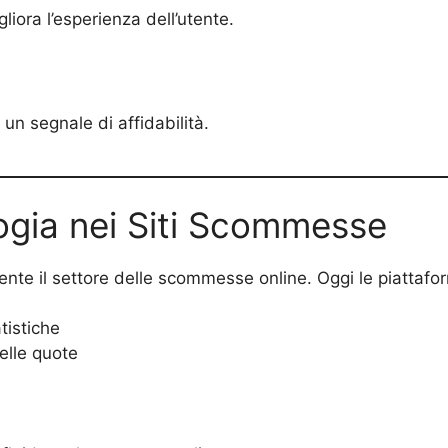
iora l’esperienza dell’utente.
 un segnale di affidabilità.
logia nei Siti Scommesse
nte il settore delle scommesse online. Oggi le piattafor
atistiche
elle quote