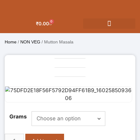
0
₹
0.00
OUR CATEGORIES
Home
/
NON VEG
/ Mutton Masala
Grams