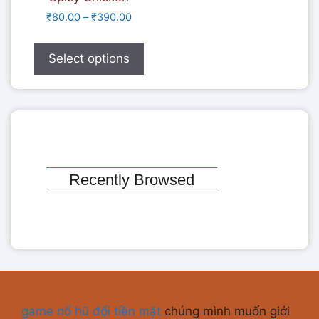
₹
80.00
–
₹
390.00
Select options
Recently Browsed
game nổ hũ đổi tiền mặt
chúng mình muốn giới