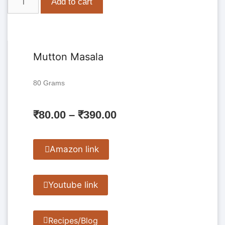
Add to cart
Mutton Masala
80 Grams
₹
80.00
–
₹
390.00
Amazon link
Youtube link
Recipes/Blog