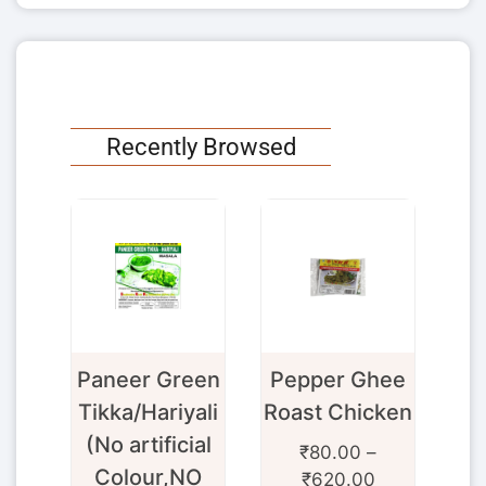
Recently Browsed
I
Paneer Green
Pepper Ghee
ED
Tikka/Hariyali
Roast Chicken
(No artificial
₹
80.00
–
-
Colour,NO
₹
620.00