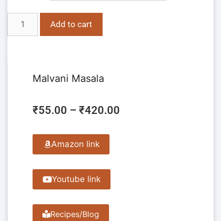
Add to cart
Malvani Masala
₹
55.00
–
₹
420.00
Amazon link
Youtube link
Recipes/Blog