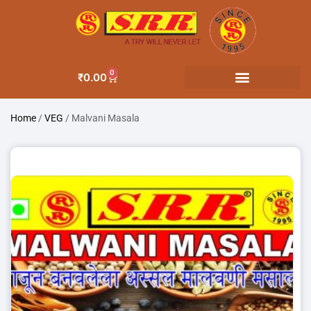
0
₹
0.00
Home
/
VEG
/ Malvani Masala