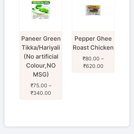
er Green
Pepper Ghee
Malvani
a/Hariyali
Roast Chicken
Masala
artificial
₹
80.00
–
₹
55.00
–
lour,NO
₹
620.00
₹
420.00
MSG)
75.00
–
340.00