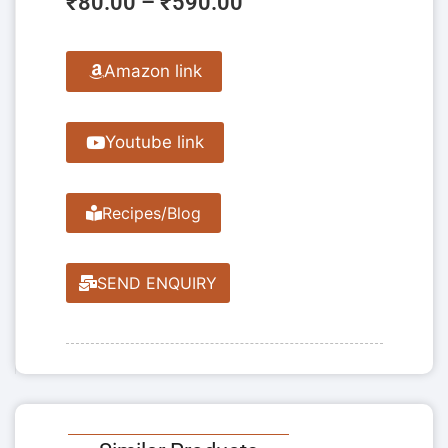
₹
80.00
–
₹
590.00
Amazon link
Youtube link
Recipes/Blog
SEND ENQUIRY