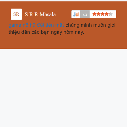
game nổ hũ đổi tiền mặt
chúng mình muốn giới
thiệu đến các bạn ngày hôm nay.