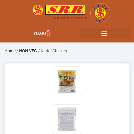
0
₹
0.00
Home
/
NON VEG
/ Kadai Chicken