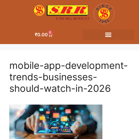
0
₹
0.00
OUR CATEGORIES
mobile-app-development-
trends-businesses-
should-watch-in-2026