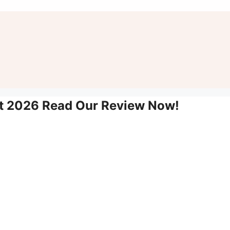
ot 2026 Read Our Review Now!