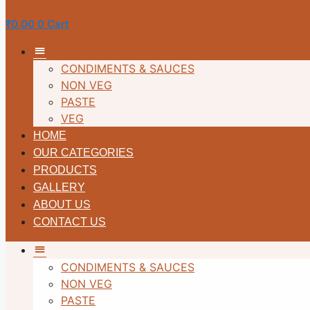
₹
0.00
0
Cart
MM
CONDIMENTS & SAUCES
NON VEG
PASTE
VEG
HOME
OUR CATEGORIES
PRODUCTS
GALLERY
ABOUT US
CONTACT US
MM
CONDIMENTS & SAUCES
NON VEG
PASTE