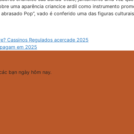
 sobre uma aparência criancice ardil como instrumento pro
abrasado Pop”, vado é conferido uma das figuras culturai
gre? Cassinos Regulados acercade 2025
is pagam em 2025
các bạn ngày hôm nay.