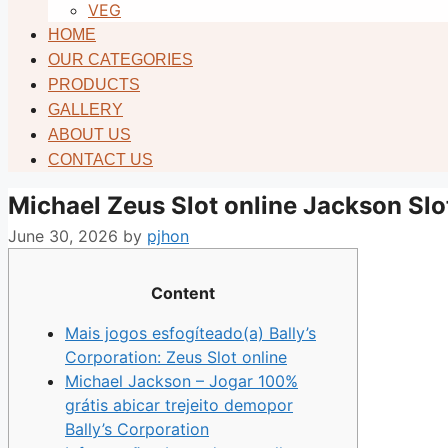
VEG
HOME
OUR CATEGORIES
PRODUCTS
GALLERY
ABOUT US
CONTACT US
Michael Zeus Slot online Jackson Sl
June 30, 2026
by
pjhon
Content
Mais jogos esfogíteado(a) Bally’s
Corporation: Zeus Slot online
Michael Jackson – Jogar 100%
grátis abicar trejeito demopor
Bally’s Corporation