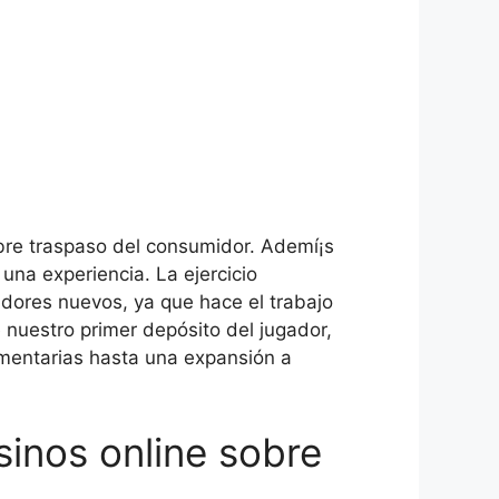
bre traspaso del consumidor. Ademí¡s
na experiencia. La ejercicio
dores nuevos, ya que hace el trabajo
 nuestro primer depósito del jugador,
mentarias hasta una expansión a
inos online sobre