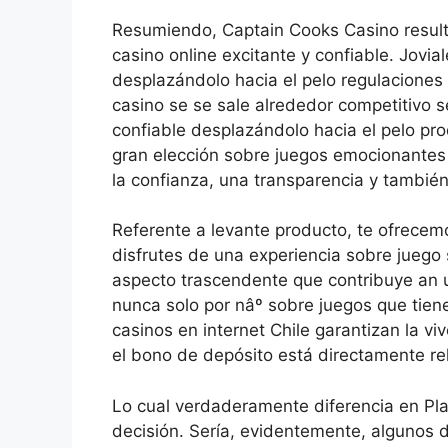
Resumiendo, Captain Cooks Casino result
casino online excitante y confiable. Jovi
desplazándolo hacia el pelo regulaciones
casino se se sale alrededor competitivo 
confiable desplazándolo hacia el pelo pr
gran elección sobre juegos emocionantes a
la confianza, una transparencia y también 
Referente a levante producto, te ofrecem
disfrutes de una experiencia sobre juego s
aspecto trascendente que contribuye an u
nunca solo por nâº sobre juegos que tien
casinos en internet Chile garantizan la v
el bono de depósito está directamente re
Lo cual verdaderamente diferencia en Pla
decisión. Serí­a, evidentemente, algunos 