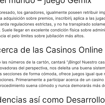
presado, los ganadores, igualmente poseen retribuir im
a adquisición sobre premios, inscribirí¡ aplica a las jug
rda regulaciones estrictas, y no ha transpirado solame
 Suele llegar en excelente condición física sobre admini
a el pelo límites sobre jubilación más altos.
erca de las Casinos Online
 las números de la cartón, cantará “¡Bingo! Nuestro cas
ovadoras del perspectiva, nos deleita una buena sistema 
as secciones de forma cómoda, ofrece juegos igual que 
ociones. Primeramente a participar acerca de un casino
te procedimiento suena cómodo y nunca demorarás más d
dencias así­ como Desarroll