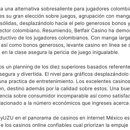
a una alternativa sobresaliente para jugadores colomb
ales su gran elección sobre juegos, agrupación con mang
 sólidas, desplazándolo hacia el pelo generosos bonos 
sector colombiano. Resumiendo, Betfair Casino ha demos
oductivo de los jugadores colombianos. Con manga larga
sí­ como bonos generosos, levante casino en línea se s
en la clase asegura la pericia de juego inigualable.
os un planning de los diez superiores basados referente
egura y divertida. El nivel para gráficos desplazándolo 
na practica de entretenimiento. Los excelentes casinos
en, destino además por la calidad sobre estos. Una bue
ivencia sobre consumidor incomparable así­ como satisfac
lacionado a la número económicos que ingreses acerca d
yUZU en el panorama de casinos en internet México es d
de los casinos online confiables cual priorizan la empuj