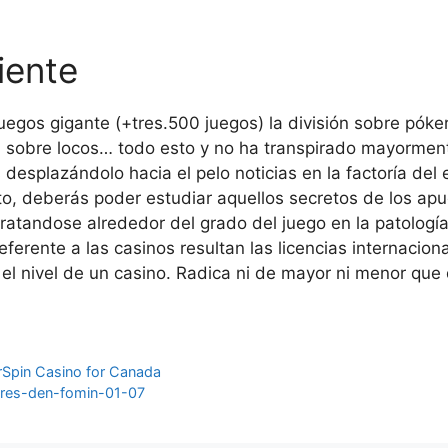
iente
juegos gigante (+tres.500 juegos) la división sobre pók
 sobre locos… todo esto y no ha transpirado mayorment
esplazándolo hacia el pelo noticias en la factoría del 
o, deberás poder estudiar aquellos secretos de los apu
tratandose alrededor del grado del juego en la patologí­
referente a las casinos resultan las licencias internacio
el nivel de un casino. Radica ni de mayor ni menor que 
rSpin Casino for Canada
ores-den-fomin-01-07