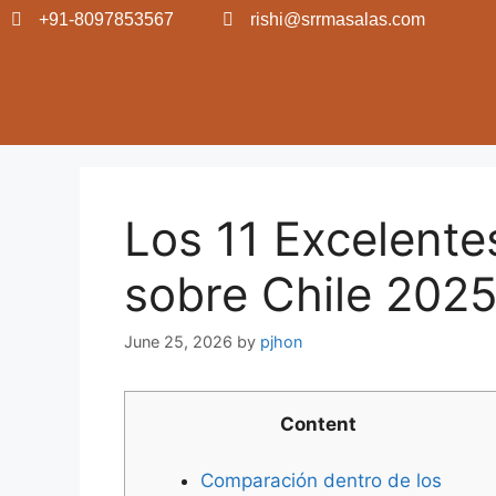
+91-8097853567
rishi@srrmasalas.com
Los 11 Excelente
sobre Chile 202
June 25, 2026
by
pjhon
Content
Comparación dentro de los