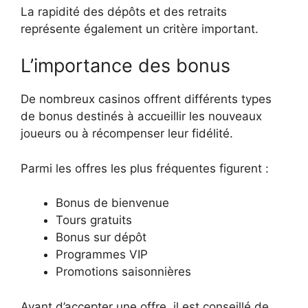
La rapidité des dépôts et des retraits
représente également un critère important.
L’importance des bonus
De nombreux casinos offrent différents types
de bonus destinés à accueillir les nouveaux
joueurs ou à récompenser leur fidélité.
Parmi les offres les plus fréquentes figurent :
Bonus de bienvenue
Tours gratuits
Bonus sur dépôt
Programmes VIP
Promotions saisonnières
Avant d’accepter une offre, il est conseillé de