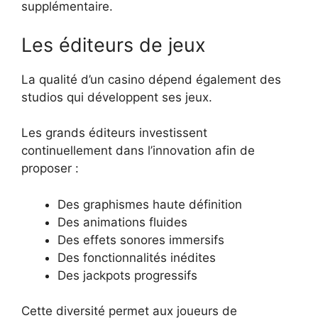
supplémentaire.
Les éditeurs de jeux
La qualité d’un casino dépend également des
studios qui développent ses jeux.
Les grands éditeurs investissent
continuellement dans l’innovation afin de
proposer :
Des graphismes haute définition
Des animations fluides
Des effets sonores immersifs
Des fonctionnalités inédites
Des jackpots progressifs
Cette diversité permet aux joueurs de