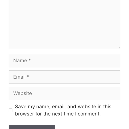
Save my name, email, and website in this
browser for the next time I comment.