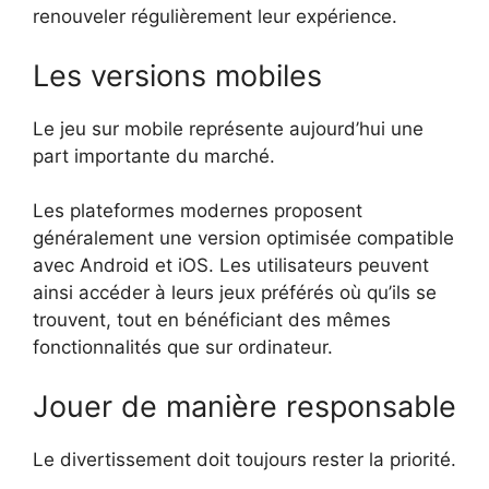
renouveler régulièrement leur expérience.
Les versions mobiles
Le jeu sur mobile représente aujourd’hui une
part importante du marché.
Les plateformes modernes proposent
généralement une version optimisée compatible
avec Android et iOS. Les utilisateurs peuvent
ainsi accéder à leurs jeux préférés où qu’ils se
trouvent, tout en bénéficiant des mêmes
fonctionnalités que sur ordinateur.
Jouer de manière responsable
Le divertissement doit toujours rester la priorité.