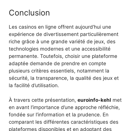
Conclusion
Les casinos en ligne offrent aujourd’hui une
expérience de divertissement particulièrement
riche grâce à une grande variété de jeux, des
technologies modernes et une accessibilité
permanente. Toutefois, choisir une plateforme
adaptée demande de prendre en compte
plusieurs critères essentiels, notamment la
sécurité, la transparence, la qualité des jeux et
la facilité d’utilisation.
À travers cette présentation,
euroinfo-kehl
met
en avant l’importance d’une approche réfléchie,
fondée sur l’information et la prudence. En
comparant les différentes caractéristiques des
plateformes disponibles et en adoptant des