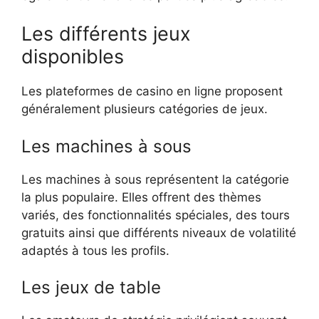
Les différents jeux
disponibles
Les plateformes de casino en ligne proposent
généralement plusieurs catégories de jeux.
Les machines à sous
Les machines à sous représentent la catégorie
la plus populaire. Elles offrent des thèmes
variés, des fonctionnalités spéciales, des tours
gratuits ainsi que différents niveaux de volatilité
adaptés à tous les profils.
Les jeux de table