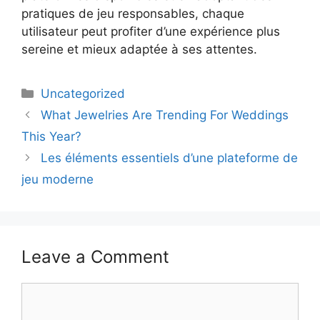
pratiques de jeu responsables, chaque
utilisateur peut profiter d’une expérience plus
sereine et mieux adaptée à ses attentes.
Uncategorized
What Jewelries Are Trending For Weddings
This Year?
Les éléments essentiels d’une plateforme de
jeu moderne
Leave a Comment