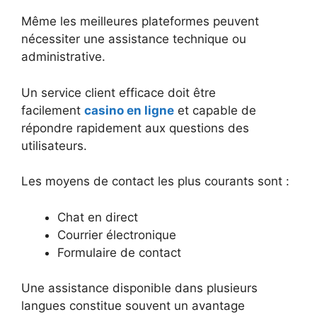
Même les meilleures plateformes peuvent
nécessiter une assistance technique ou
administrative.
Un service client efficace doit être
facilement
casino en ligne
et capable de
répondre rapidement aux questions des
utilisateurs.
Les moyens de contact les plus courants sont :
Chat en direct
Courrier électronique
Formulaire de contact
Une assistance disponible dans plusieurs
langues constitue souvent un avantage