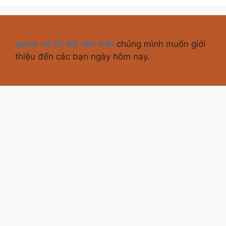
game nổ hũ đổi tiền mặt
chúng mình muốn giới
thiệu đến các bạn ngày hôm nay.