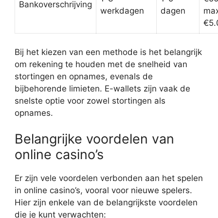
Bankoverschrijving
werkdagen
dagen
max
€5.
Bij het kiezen van een methode is het belangrijk
om rekening te houden met de snelheid van
stortingen en opnames, evenals de
bijbehorende limieten. E-wallets zijn vaak de
snelste optie voor zowel stortingen als
opnames.
Belangrijke voordelen van
online casino’s
Er zijn vele voordelen verbonden aan het spelen
in online casino’s, vooral voor nieuwe spelers.
Hier zijn enkele van de belangrijkste voordelen
die je kunt verwachten: