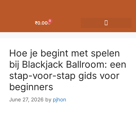
0
₹
0.00
OUR CATEGORIES
Hoe je begint met spelen
bij Blackjack Ballroom: een
stap-voor-stap gids voor
beginners
June 27, 2026
by
pjhon