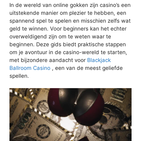
In de wereld van online gokken zijn casino’s een
uitstekende manier om plezier te hebben, een
spannend spel te spelen en misschien zelfs wat
geld te winnen. Voor beginners kan het echter
overweldigend zijn om te weten waar te
beginnen. Deze gids biedt praktische stappen
om je avontuur in de casino-wereld te starten,
met bijzondere aandacht voor
Blackjack
Ballroom Casino
, een van de meest geliefde
spellen.