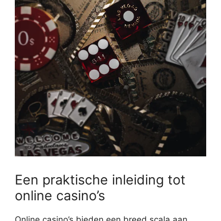
Een praktische inleiding tot
online casino’s
Online casino’s bieden een breed scala aan