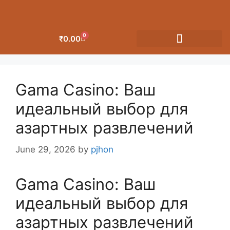
0
₹
0.00
OUR CATEGORIES
Gama Casino: Ваш
идеальный выбор для
азартных развлечений
June 29, 2026
by
pjhon
Gama Casino: Ваш
идеальный выбор для
азартных развлечений