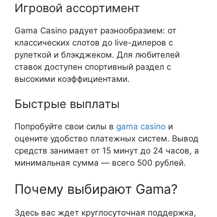
Игровой ассортимент
Gama Casino радует разнообразием: от
классических слотов до live-дилеров с
рулеткой и блэкджеком. Для любителей
ставок доступен спортивный раздел с
высокими коэффициентами.
Быстрые выплаты
Попробуйте свои силы в
gama casino
и
оцените удобство платежных систем. Вывод
средств занимает от 15 минут до 24 часов, а
минимальная сумма — всего 500 рублей.
Почему выбирают Gama?
Здесь вас ждет круглосуточная поддержка,