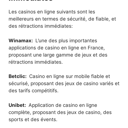
Les casinos en ligne suivants sont les
meillereurs en termes de sécurité, de fiable, et
des rétractions immédiates:
Winamax:
L’une des plus importantes
applications de casino en ligne en France,
proposant une large gamme de jeux et des
rétractions immédiates.
Betclic:
Casino en ligne sur mobile fiable et
sécurisé, proposant des jeux de casino variés et
des tarifs compétitifs.
Unibet:
Application de casino en ligne
complète, proposant des jeux de casino, des
sports et des évents.