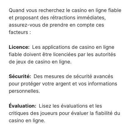
Quand vous recherchez le casino en ligne fiable
et proposant des rétractions immédiates,
assurez-vous de prendre en compte ces
facteurs :
Licence:
Les applications de casino en ligne
fiable doivent être licenciées par les autorités
de jeux de casino en ligne.
Sécurité:
Des mesures de sécurité avancés
pour protéger votre argent et vos informations
personnelles.
Évaluation:
Lisez les évaluations et les
critiques des joueurs pour évaluer la fiabilité du
casino en ligne.