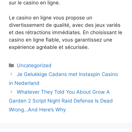
sur le casino en ligne.
Le casino en ligne vous propose un
divertissement de qualité, avec des jeux variés
et des rétractions immédiates. En choisissant le
casino en ligne fiable, vous garantissez une
expérience agréable et sécurisée.
Uncategorized
Je Gelukkige Cadans met Instaspin Casino
in Nederland
Whatever They Told You About Grow A
Garden 2 Script Night Raid Defense Is Dead
Wrong…And Here’s Why