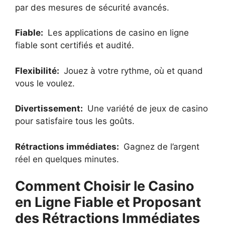
par des mesures de sécurité avancés.
Fiable:
Les applications de casino en ligne
fiable sont certifiés et audité.
Flexibilité:
Jouez à votre rythme, où et quand
vous le voulez.
Divertissement:
Une variété de jeux de casino
pour satisfaire tous les goûts.
Rétractions immédiates:
Gagnez de l’argent
réel en quelques minutes.
Comment Choisir le Casino
en Ligne Fiable et Proposant
des Rétractions Immédiates