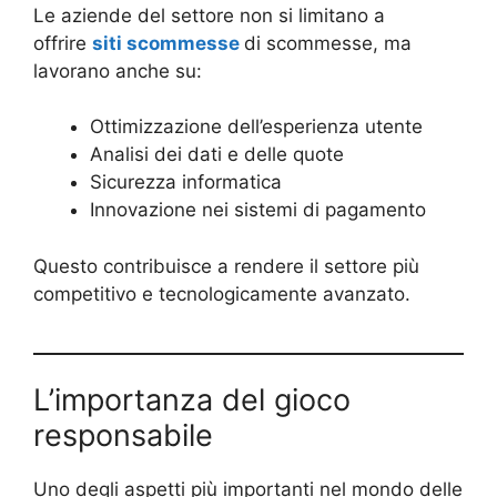
Le aziende del settore non si limitano a
offrire
siti scommesse
di scommesse, ma
lavorano anche su:
Ottimizzazione dell’esperienza utente
Analisi dei dati e delle quote
Sicurezza informatica
Innovazione nei sistemi di pagamento
Questo contribuisce a rendere il settore più
competitivo e tecnologicamente avanzato.
L’importanza del gioco
responsabile
Uno degli aspetti più importanti nel mondo delle