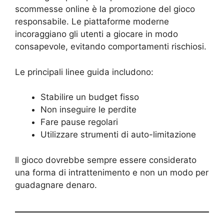
scommesse online è la promozione del gioco
responsabile. Le piattaforme moderne
incoraggiano gli utenti a giocare in modo
consapevole, evitando comportamenti rischiosi.
Le principali linee guida includono:
Stabilire un budget fisso
Non inseguire le perdite
Fare pause regolari
Utilizzare strumenti di auto-limitazione
Il gioco dovrebbe sempre essere considerato
una forma di intrattenimento e non un modo per
guadagnare denaro.