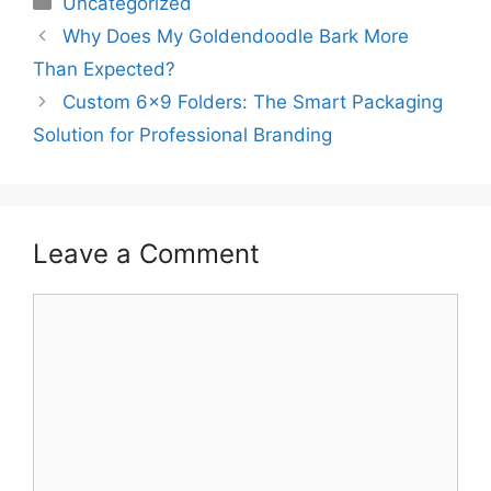
Uncategorized
Why Does My Goldendoodle Bark More
Than Expected?
Custom 6×9 Folders: The Smart Packaging
Solution for Professional Branding
Leave a Comment