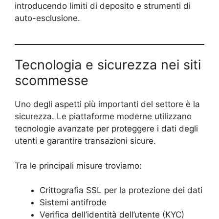
introducendo limiti di deposito e strumenti di
auto-esclusione.
Tecnologia e sicurezza nei siti
scommesse
Uno degli aspetti più importanti del settore è la
sicurezza. Le piattaforme moderne utilizzano
tecnologie avanzate per proteggere i dati degli
utenti e garantire transazioni sicure.
Tra le principali misure troviamo:
Crittografia SSL per la protezione dei dati
Sistemi antifrode
Verifica dell’identità dell’utente (KYC)