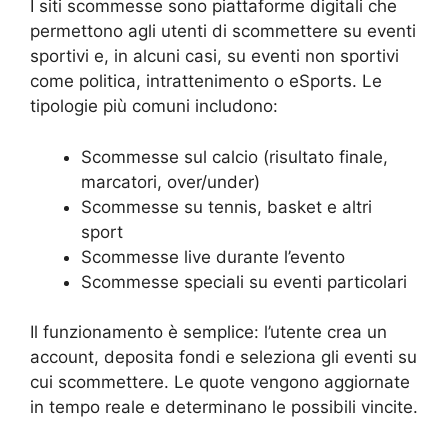
I siti scommesse sono piattaforme digitali che
permettono agli utenti di scommettere su eventi
sportivi e, in alcuni casi, su eventi non sportivi
come politica, intrattenimento o eSports. Le
tipologie più comuni includono:
Scommesse sul calcio (risultato finale,
marcatori, over/under)
Scommesse su tennis, basket e altri
sport
Scommesse live durante l’evento
Scommesse speciali su eventi particolari
Il funzionamento è semplice: l’utente crea un
account, deposita fondi e seleziona gli eventi su
cui scommettere. Le quote vengono aggiornate
in tempo reale e determinano le possibili vincite.