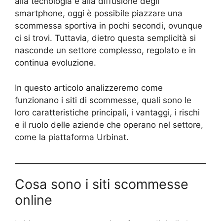
alla tecnologia e alla diffusione degli
smartphone, oggi è possibile piazzare una
scommessa sportiva in pochi secondi, ovunque
ci si trovi. Tuttavia, dietro questa semplicità si
nasconde un settore complesso, regolato e in
continua evoluzione.
In questo articolo analizzeremo come
funzionano i siti di scommesse, quali sono le
loro caratteristiche principali, i vantaggi, i rischi
e il ruolo delle aziende che operano nel settore,
come la piattaforma Urbinat.
Cosa sono i siti scommesse
online