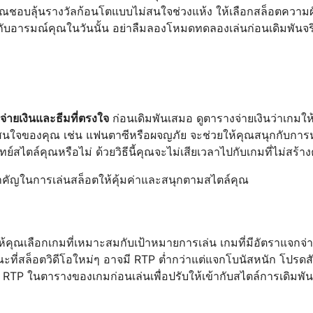
ชอบลุ้นรางวัลก้อนโตแบบไม่สนใจช่วงแห้ง ให้เลือกสล็อตความผันผว
กับอารมณ์คุณในวันนั้น อย่าลืมลองโหมดทดลองเล่นก่อนเดิมพันจริ
่ายเงินและธีมที่ตรงใจ
ก่อนเดิมพันเสมอ ดูตารางจ่ายเงินว่าเกมให้
นใจของคุณ เช่น แฟนตาซีหรือผจญภัย จะช่วยให้คุณสนุกกับการหมุ
สไตล์คุณหรือไม่ ด้วยวิธีนี้คุณจะไม่เสียเวลาไปกับเกมที่ไม่สร้าง
จสำคัญในการเล่นสล็อตให้คุ้มค่าและสนุกตามสไตล์คุณ
คุณเลือกเกมที่เหมาะสมกับเป้าหมายการเล่น เกมที่มีอัตราแจกจ่
ขณะที่สล็อตวิดีโอใหม่ๆ อาจมี RTP ต่ำกว่าแต่แจกโบนัสหนัก โปรดส
า RTP ในตารางของเกมก่อนเล่นเพื่อปรับให้เข้ากับสไตล์การเดิมพ