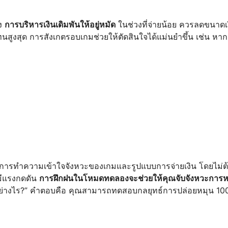
อง
การบริหารเงินเดิมพันให้อยู่หมัด
ในช่วงที่จ่ายน้อย ควรลดขนาดเง
แทนสูงสุด การสังเกตรอบเกมช่วยให้ตัดสินใจได้แม่นยำขึ้น เช่น หากเส
การทำความเข้าใจจังหวะของเกมและรูปแบบการจ่ายเงิน โดยไม่ต้องเ
มีแรงกดดัน
การฝึกฝนในโหมดทดลองจะช่วยให้คุณจับจังหวะการหมุน
ดอย่างไร?” คำตอบคือ คุณสามารถทดสอบกลยุทธ์การปล่อยหมุน 100 คร