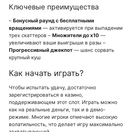
Ключевые преимущества
–
Бонусный раунд с бесплатными
вращениями
— активируется при выпадении
трех скаттеров –
Множители до x10
—
увеличивают ваши выигрыши в разы –
Прогрессивный джекпот
— шанс сорвать
крупный куш
Как начать играть?
Чтобы испытать удачу, достаточно
зарегистрироваться в казино,
поддерживающем этот слот. Играть можно
как на реальные деньги, так и в демо-
режиме. Многие игроки отмечают высокую
волатильность, что делает игру максимально
захватывающей.