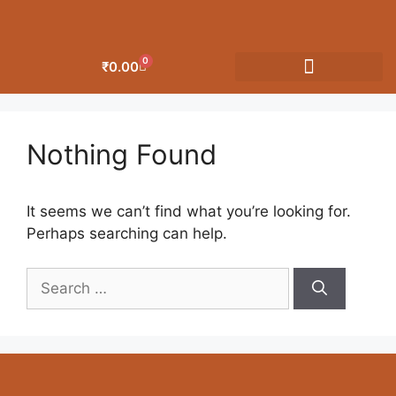
0
₹
0.00
OUR CATEGORIES
Nothing Found
It seems we can’t find what you’re looking for.
Perhaps searching can help.